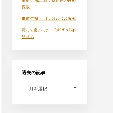
事前訪問2回目：矯正用の歯型
採取
事前訪問3回目：ｼﾐｭﾚｰｼｮﾝ確認
買って良かった！ｲﾝﾋﾞｻﾞﾗｲﾝ必
須商品
過去の記事
過
去
の
記
事