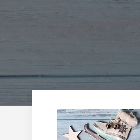
ポ
ー
ト
し
ま
す