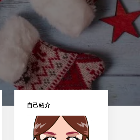
最
初
自己紹介
の
サ