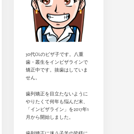
イ
ド
バ
ー
30代OLのビザ子です。八重
歯・叢生をインビザラインで
矯正中です。抜歯はしていま
せん。
歯列矯正を目立たないように
やりたくて何年も悩んだ末、
「インビザライン」を2017年1
月から開始しました。
歯列矯正に迷う子羊の皆様に