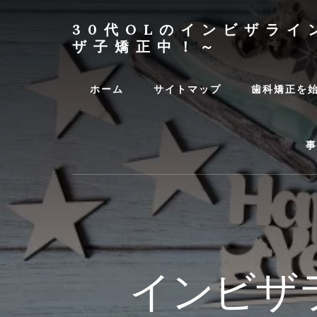
Skip
Skip
to
to
30代OLのインビザライ
content
primary
ザ子矯正中！～
sidebar
30
代
ホーム
サイトマップ
歯科矯正を
OL
が
イ
事
ン
ビ
ザ
ラ
イ
ン
生
活
インビザ
を
レ