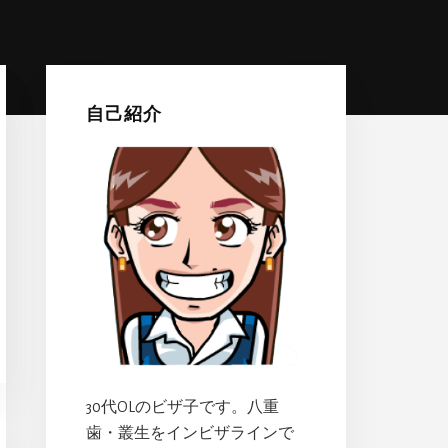
最
初
自己紹介
の
サ
イ
ド
バ
ー
30代OLのビザ子です。八重
歯・叢生をインビザラインで