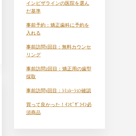
インビザラインの医院を選ん
だ基準
事前予約：矯正歯科に予約を
入れる
事前訪問1回目：無料カウンセ
リング
事前訪問2回目：矯正用の歯型
採取
事前訪問3回目：ｼﾐｭﾚｰｼｮﾝ確認
買って良かった！ｲﾝﾋﾞｻﾞﾗｲﾝ必
須商品