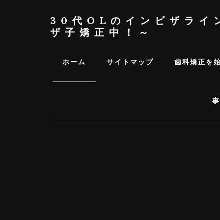
Skip
Skip
to
to
30代OLのインビザライ
content
primary
ザ子矯正中！～
sidebar
30
代
ホーム
サイトマップ
歯科矯正を
OL
が
イ
事
ン
ビ
ザ
ラ
イ
ン
生
活
を
レ