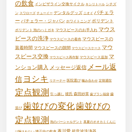
の飲食
インビザライン交換サイクル
キシリトール
シチズ
バチェラ
デンタルグッズ
ン
スワローズ
チューイー
ニオイ
ー
バチェラー・ジャパン
ポリデント
ホワイトニング
マウス
マウスピースのお手入れ
ポリデント 泡のハミガキ
ピースの洗浄
マウスピースの
マウスピースの着色
マウ
装着時間
マウスピースの隙間
マウスピースケース
スピース交換
マ
マウスピース再作製
マウスピース追加
メール返
ンション購入
メッセージ返信
ヨシキ
信
リテーナー
医院選び
噛み合わせ
定期通院
定点観測
彼氏
森田紗英
引っ越し
歯ブラシ福袋
歯
歯並びの変化
歯並びの
並び
定点観測
泡のパーシャルデント
真夏のオオカミくんに
蒼川愛
超音波洗浄器
は騙されない
矯正中の飲食