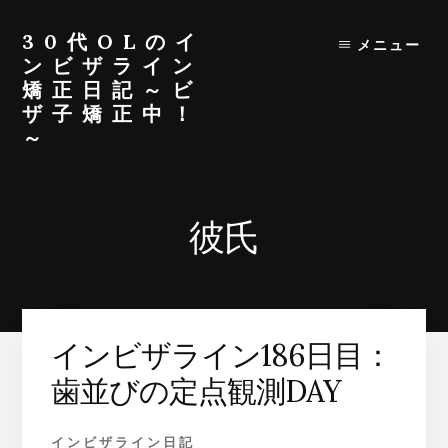
Skip
Skip
to
to
30代OLのイ
メニュー
content
primary
ンビザライン
sidebar
矯正日記～ビ
ザ子矯正中！
～
30
代
OL
彼氏
が
イ
ン
ビ
ザ
インビザライン186日目：
ラ
イ
歯並びの定点観測DAY
ン
生
インビザライン日記