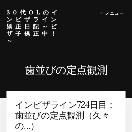
Skip
Skip
to
to
30代OLのイ
メニュー
content
primary
ンビザライン
sidebar
矯正日記～ビ
ザ子矯正中！
～
30
代
OL
歯並びの定点観測
が
イ
ン
ビ
ザ
インビザライン724日目：
ラ
イ
歯並びの定点観測（久々
ン
の…）
生