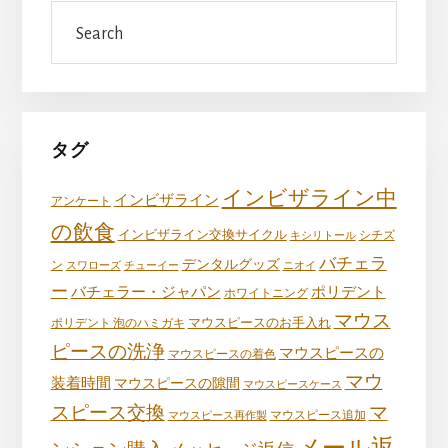
Search
タグ
インビザライン中
インビザライン
アンケート
の飲食
インビザライン交換サイクル
キシリトール
シチズ
バチェラ
デンタルグッズ
ン
スワローズ
チューイー
ニオイ
ー
バチェラー・ジャパン
ポリデント
ホワイトニング
マウス
マウスピースのお手入れ
ポリデント 泡のハミガキ
ピースの洗浄
マウスピースの
マウスピースの着色
マウ
装着時間
マウスピースの隙間
マウスピースケース
スピース交換
マ
マウスピース再作製
マウスピース追加