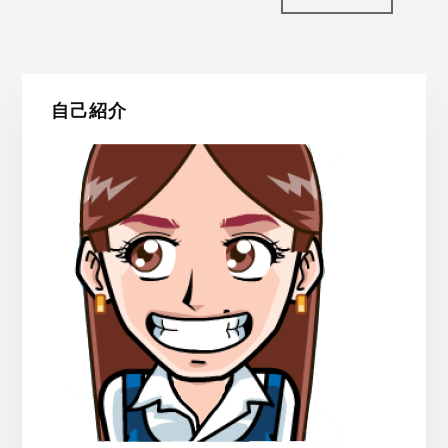
最
自己紹介
初
の
サ
イ
ド
バ
ー