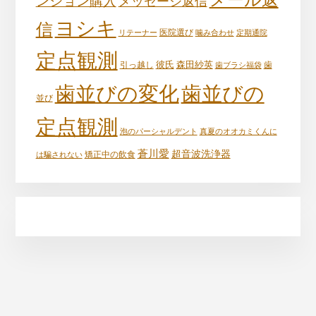
メール返
ンション購入
メッセージ返信
ヨシキ
信
リテーナー
医院選び
噛み合わせ
定期通院
定点観測
彼氏
森田紗英
引っ越し
歯ブラシ福袋
歯
歯並びの変化
歯並びの
並び
定点観測
泡のパーシャルデント
真夏のオオカミくんに
蒼川愛
超音波洗浄器
は騙されない
矯正中の飲食