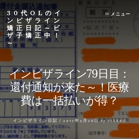
Skip
Skip
to
to
30代OLのイ
メニュー
content
primary
ンビザライン
sidebar
矯正日記～ビ
ザ子矯正中！
～
30
代
OL
インビザライン79日目：
が
イ
還付通知が来た～！医療
ン
ビ
費は一括払いが得？
ザ
ラ
イ
インビザライン日記
/
2017年3月29日
by
VISAKO
ン
生