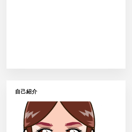
最
自己紹介
初
の
サ