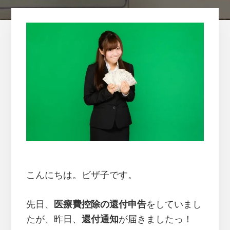
活
を
レ
ポ
ー
ト
し
ま
す
こんにちは。ビザ子です。
先日、
医療費控除の還付申告
をしていまし
たが、昨日、
還付通知
が届きましたっ！