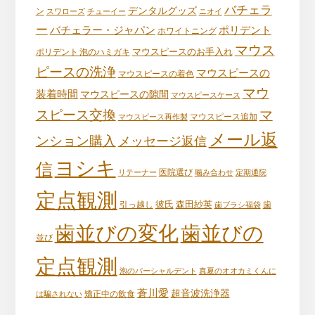
バチェラ
デンタルグッズ
ン
スワローズ
チューイー
ニオイ
ー
バチェラー・ジャパン
ポリデント
ホワイトニング
マウス
マウスピースのお手入れ
ポリデント 泡のハミガキ
ピースの洗浄
マウスピースの
マウスピースの着色
マウ
装着時間
マウスピースの隙間
マウスピースケース
スピース交換
マ
マウスピース再作製
マウスピース追加
メール返
ンション購入
メッセージ返信
ヨシキ
信
リテーナー
医院選び
噛み合わせ
定期通院
定点観測
彼氏
森田紗英
引っ越し
歯ブラシ福袋
歯
歯並びの変化
歯並びの
並び
定点観測
泡のパーシャルデント
真夏のオオカミくんに
蒼川愛
超音波洗浄器
は騙されない
矯正中の飲食